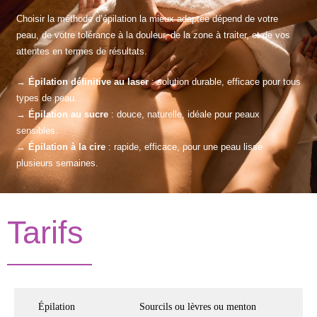
Choisir la méthode d’épilation la mieux adaptée dépend de votre
peau, de votre tolérance à la douleur, de la zone à traiter, et de vos
attentes en termes de résultats.
→
Épilation définitive au laser
: solution durable, efficace pour tous
types de peau.
→
Épilation au sucre
: douce, naturelle, idéale pour peaux
sensibles.
→
Épilation à la cire
: rapide, efficace, pour une peau lisse
plusieurs semaines.
Tarifs
Épilation
Sourcils ou lèvres ou menton