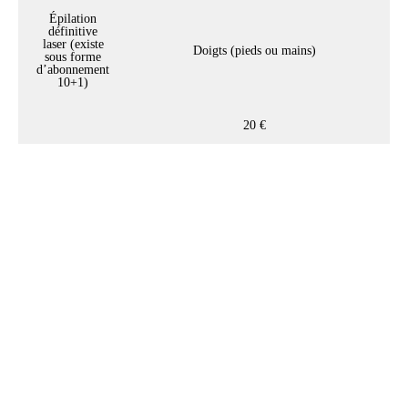
Épilation
définitive
laser (existe
Doigts (pieds ou mains)
sous forme
d’abonnement
10+1)
20 €
Notre conseil beauté :
L'exfoliation de la peau est
recommandé entre 1 à 2 fois par
semaine