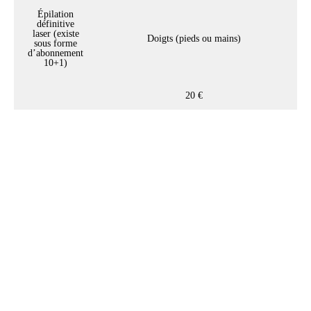
Épilation
définitive
laser (existe
Doigts (pieds ou mains)
sous forme
d’abonnement
10+1)
20 €
Notre conseil beauté :
L'exfoliation de la peau est
recommandé entre 1 à 2 fois par
semaine