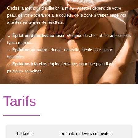
Choisir la méthode d’épilation la mieux adaptée dépend de votre
peau, de votre tolérance à la douleur, de la zone à traiter, et de vos
attentes en termes de résultats.
→
Épilation définitive au laser
: solution durable, efficace pour tous
types de peau.
→
Épilation au sucre
: douce, naturelle, idéale pour peaux
sensibles.
→
Épilation à la cire
: rapide, efficace, pour une peau lisse
plusieurs semaines.
Tarifs
Épilation
Sourcils ou lèvres ou menton