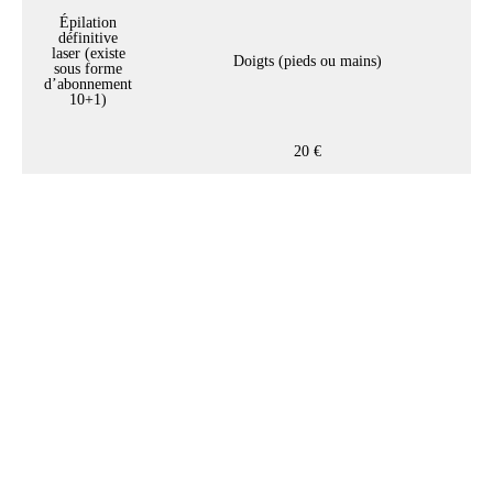
Épilation
définitive
laser (existe
Doigts (pieds ou mains)
sous forme
d’abonnement
10+1)
20 €
Notre conseil beauté :
L'exfoliation de la peau est
recommandé entre 1 à 2 fois par
semaine