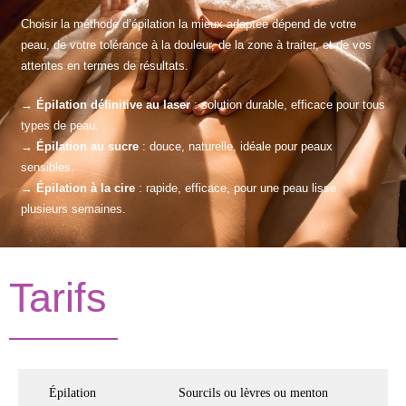
Choisir la méthode d’épilation la mieux adaptée dépend de votre
peau, de votre tolérance à la douleur, de la zone à traiter, et de vos
attentes en termes de résultats.
→
Épilation définitive au laser
: solution durable, efficace pour tous
types de peau.
→
Épilation au sucre
: douce, naturelle, idéale pour peaux
sensibles.
→
Épilation à la cire
: rapide, efficace, pour une peau lisse
plusieurs semaines.
Tarifs
Épilation
Sourcils ou lèvres ou menton