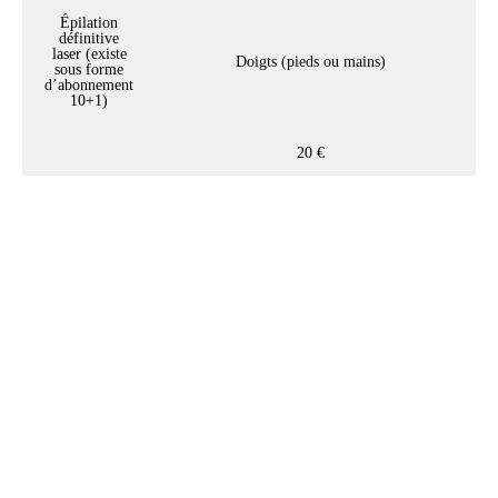
Épilation
définitive
laser (existe
Doigts (pieds ou mains)
sous forme
d’abonnement
10+1)
20 €
Notre conseil beauté :
L'exfoliation de la peau est
recommandé entre 1 à 2 fois par
semaine