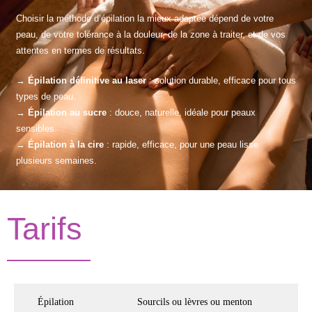
Choisir la méthode d’épilation la mieux adaptée dépend de votre
peau, de votre tolérance à la douleur, de la zone à traiter, et de vos
attentes en termes de résultats.
→
Épilation définitive au laser
: solution durable, efficace pour tous
types de peau.
→
Épilation au sucre
: douce, naturelle, idéale pour peaux
sensibles.
→
Épilation à la cire
: rapide, efficace, pour une peau lisse
plusieurs semaines.
Tarifs
Épilation
Sourcils ou lèvres ou menton