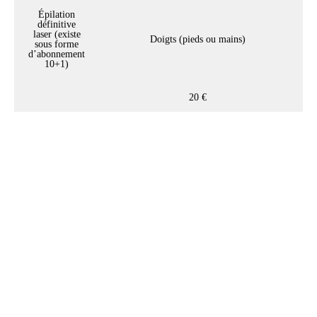
Épilation
définitive
laser (existe
Doigts (pieds ou mains)
sous forme
d’abonnement
10+1)
20 €
Notre conseil beauté :
L'exfoliation de la peau est
recommandé entre 1 à 2 fois par
semaine