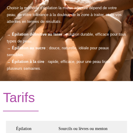
Choisir la méthode d’épilation la mieux adaptée dépend de votre
peau, de votre tolérance à la douleur, de la zone à traiter, et de vos
attentes en termes de résultats.
→
Épilation définitive au laser
: solution durable, efficace pour tous
types de peau.
→
Épilation au sucre
: douce, naturelle, idéale pour peaux
sensibles.
→
Épilation à la cire
: rapide, efficace, pour une peau lisse
plusieurs semaines.
Tarifs
Épilation
Sourcils ou lèvres ou menton