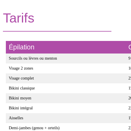
Tarifs
Épilation
Sourcils ou lèvres ou menton
9
Visage 2 zones
1
Visage complet
2
Bikini classique
1
Bikini moyen
2
Bikini intégral
2
Aisselles
1
Demi-jambes (genou + orteils)
2