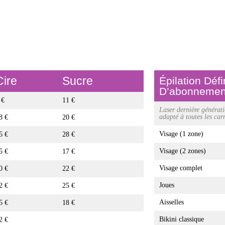
Cire
Sucre
Épilation Déf
D’abonnemen
 €
11 €
Laser dernière générati
adapté à toutes les car
8 €
20 €
Visage (1 zone)
5 €
28 €
Visage (2 zones)
5 €
17 €
Visage complet
0 €
22 €
Joues
2 €
25 €
Aisselles
5 €
18 €
Bikini classique
2 €