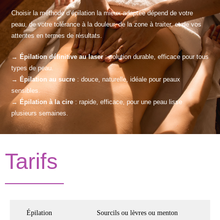
Choisir la méthode d’épilation la mieux adaptée dépend de votre
peau, de votre tolérance à la douleur, de la zone à traiter, et de vos
attentes en termes de résultats.
→
Épilation définitive au laser
: solution durable, efficace pour tous
types de peau.
→
Épilation au sucre
: douce, naturelle, idéale pour peaux
sensibles.
→
Épilation à la cire
: rapide, efficace, pour une peau lisse
plusieurs semaines.
Tarifs
Épilation
Sourcils ou lèvres ou menton