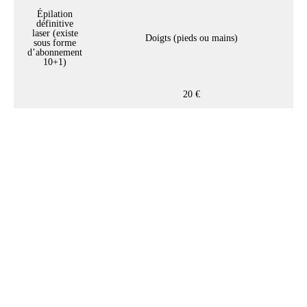
Épilation
définitive
laser (existe
Doigts (pieds ou mains)
sous forme
d’abonnement
10+1)
20 €
Notre conseil beauté :
L'exfoliation de la peau est
recommandé entre 1 à 2 fois par
semaine