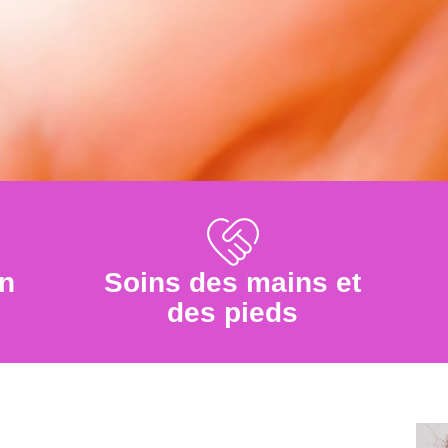
on
Soins des mains et
des pieds