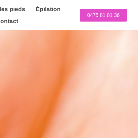
des pieds
Épilation
0475 81 81 36
ontact