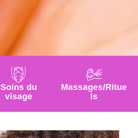
Soins du
Massages/Ritue
visage
ls