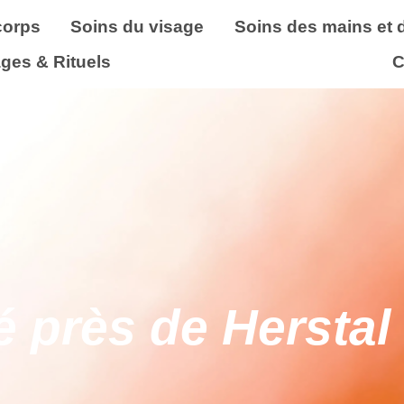
corps
Soins du visage
Soins des mains et 
ges & Rituels
C
é près de Herstal