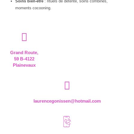
Soins bien-être
: rituels de détente, soins combinés,
moments cocooning.
Grand Route,
59 B-4122
Plainevaux
laurencegonissen@hotmail.com