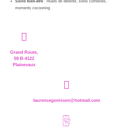
Soins bien-être
: rituels de détente, soins combinés,
moments cocooning.
Grand Route,
59 B-4122
Plainevaux
laurencegonissen@hotmail.com