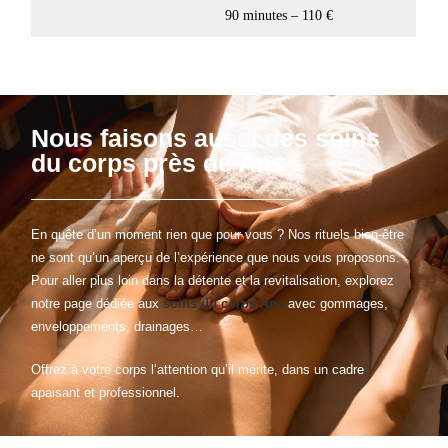
90 minutes – 110 €
Nous faisons aussi des soins
du corps près de Ans
En quête d’un moment rien que pour vous ? Nos rituels bien-être
ne sont qu’un aperçu de l’expérience que nous vous proposons.
Pour aller plus loin dans la détente et la revitalisation, explorez
notre page dédiée aux
soins du corps Ans
avec gommages,
enveloppements, drainages…
Offrez à votre corps l’attention qu’il mérite, dans un cadre
apaisant et professionnel.