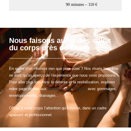
90 minutes – 110 €
Nous faisons aussi des soins
du corps près de Éhein
En quête d’un moment rien que pour vous ? Nos rituels bien-être
ne sont qu’un aperçu de l’expérience que nous vous proposons.
Pour aller plus loin dans la détente et la revitalisation, explorez
notre page dédiée aux
soins du corps Éhein
avec gommages,
enveloppements, drainages…
Offrez à votre corps l’attention qu’il mérite, dans un cadre
apaisant et professionnel.