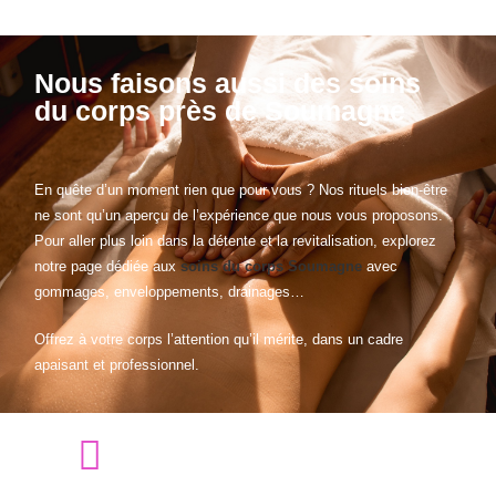
Nous faisons aussi des soins
du corps près de Soumagne
En quête d’un moment rien que pour vous ? Nos rituels bien-être
ne sont qu’un aperçu de l’expérience que nous vous proposons.
Pour aller plus loin dans la détente et la revitalisation, explorez
notre page dédiée aux
soins du corps Soumagne
avec
gommages, enveloppements, drainages…
Offrez à votre corps l’attention qu’il mérite, dans un cadre
apaisant et professionnel.