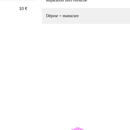
Réparation hors retouche
10 €
Dépose + manucure
de soi n'est pas égoïste, c'