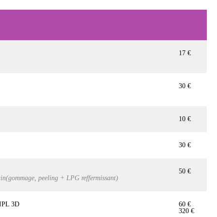
17 €
30 €
10 €
30 €
50 €
main(gommage, peeling + LPG reffermissant)
r IPL 3D
60 €
320 €