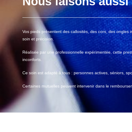
Nous faisons aussi 
Vos pieds présentent des callosités, des cors, des ongles 
soin et précision.
Réalisée par une professionnelle expérimentée, cette prest
inconforts.
Ce soin est adapté à tous : personnes actives, séniors, spo
Certaines mutuelles peuvent intervenir dans le rembourseme