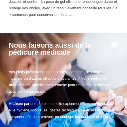
douceur et confort. La pose de gel offre une tenue longue durée et
protège vos ongles, avec un renouvellement conseillé tous les 3 à
4 semaines pour conserver un résultat.
Nous faisons aussi de la
pédicure médicale
Vos pieds présentent des callosités, des cors, des ongles
incarnés ou d’autres affections courantes ? Notre
pédicure
médicale
est spécialement conçue pour traiter ces problèmes
avec soin et précision.
Réalisée par une professionnelle expérimentée, cette prestation
allie hygiène rigoureuse, gestes techniques maîtrisés et conseils
personnalisés pour prévenir ou soulager les douleurs et inconforts.