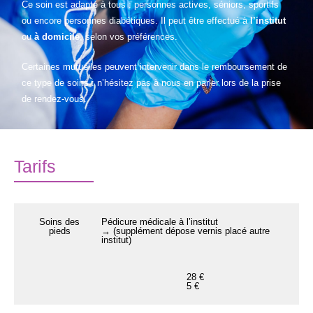
Ce soin est adapté à tous : personnes actives, séniors, sportifs
ou encore personnes diabétiques. Il peut être effectué à
l’institut
ou
à domicile
, selon vos préférences.
Certaines mutuelles peuvent intervenir dans le remboursement de
ce type de soins : n’hésitez pas à nous en parler lors de la prise
de rendez-vous.
Tarifs
Soins des
Pédicure médicale à l’institut
pieds
→ (supplément dépose vernis placé autre
institut)
28 €
5 €