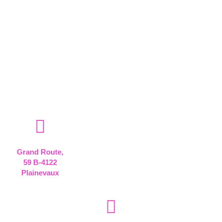
"Prendre soin de soi n'est pas
égoïste, c'est nécessaire"
Grand Route,
59 B-4122
Plainevaux