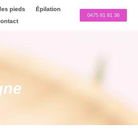
des pieds
Épilation
0475 81 81 36
ontact
gne