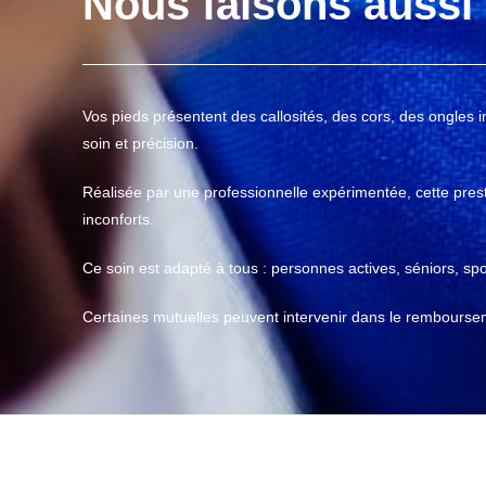
Nous faisons aussi 
Vos pieds présentent des callosités, des cors, des ongles 
soin et précision.
Réalisée par une professionnelle expérimentée, cette prest
inconforts.
Ce soin est adapté à tous : personnes actives, séniors, spo
Certaines mutuelles peuvent intervenir dans le rembourseme