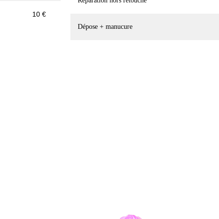
Réparation hors retouche
10 €
Dépose + manucure
de soi n'est pas égoïste, c'