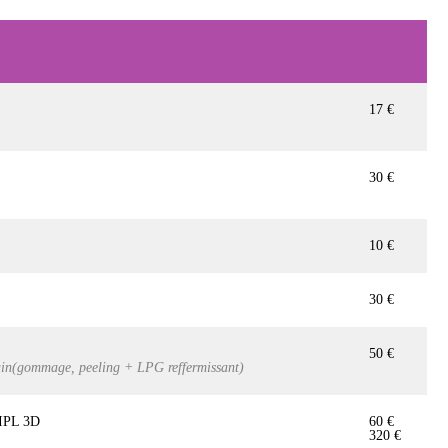
17 €
30 €
10 €
30 €
50 €
main(gommage, peeling + LPG reffermissant)
r IPL 3D
60 €
320 €