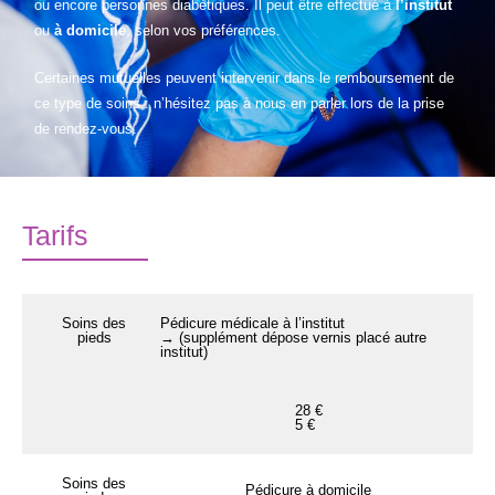
ou encore personnes diabétiques. Il peut être effectué à
l’institut
ou
à domicile
, selon vos préférences.
Certaines mutuelles peuvent intervenir dans le remboursement de
ce type de soins : n’hésitez pas à nous en parler lors de la prise
de rendez-vous.
Tarifs
Soins des
Pédicure médicale à l’institut
pieds
→ (supplément dépose vernis placé autre
institut)
28 €
5 €
Soins des
Pédicure à domicile