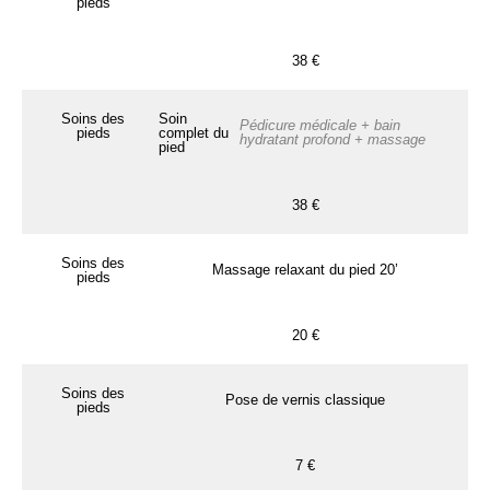
pieds
38 €
Soins des
Soin
Pédicure médicale + bain
pieds
complet du
hydratant profond + massage
pied
38 €
Soins des
Massage relaxant du pied 20’
pieds
20 €
Soins des
Pose de vernis classique
pieds
7 €