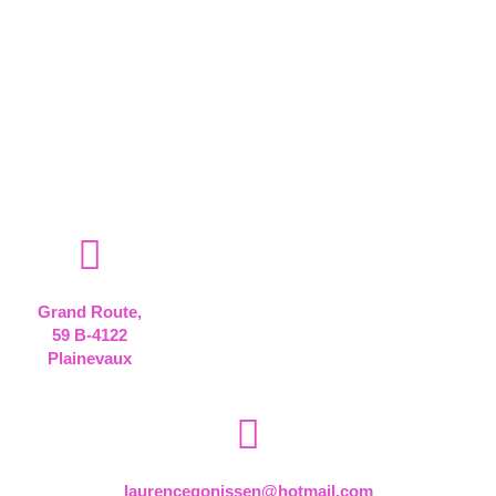
"Prendre soin de soi n'est pas
égoïste, c'est nécessaire"
Grand Route,
59 B-4122
Plainevaux
laurencegonissen@hotmail.com