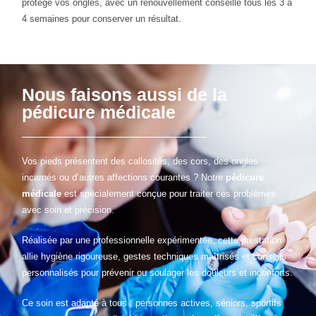
protège vos ongles, avec un renouvellement conseillé tous les 3 à
4 semaines pour conserver un résultat.
Nous faisons aussi de la
pédicure médicale
Vos pieds présentent des callosités, des cors, des ongles
incarnés ou d’autres affections courantes ? Notre
pédicure
médicale
est spécialement conçue pour traiter ces problèmes
avec soin et précision.
Réalisée par une professionnelle expérimentée, cette prestation
allie hygiène rigoureuse, gestes techniques maîtrisés et conseils
personnalisés pour prévenir ou soulager les douleurs et inconforts.
Ce soin est adapté à tous : personnes actives, séniors, sportifs