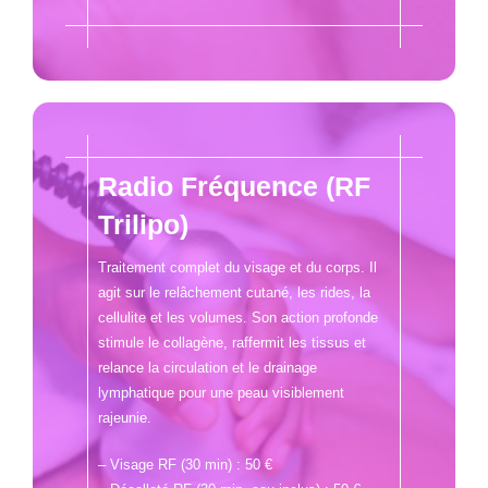
Radio Fréquence (RF
Trilipo)
Traitement complet du visage et du corps. Il
agit sur le relâchement cutané, les rides, la
cellulite et les volumes. Son action profonde
stimule le collagène, raffermit les tissus et
relance la circulation et le drainage
lymphatique pour une peau visiblement
rajeunie.
– Visage RF (30 min) : 50 €