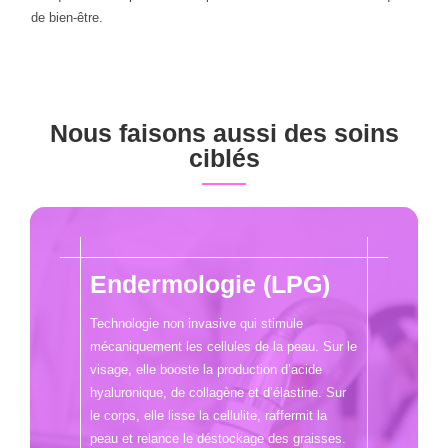
de bien-être.
Nous faisons aussi des soins
ciblés
Endermologie (LPG)
Technologie non invasive qui stimule
mécaniquement les cellules de la peau. Sur le
visage, elle booste la production d’acide
hyaluronique, de collagène et d’élastine. Sur
le corps, elle lisse la cellulite, raffermit la
peau et relance le déstockage des graisses.