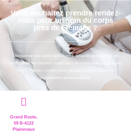
Vous souhaitez prendre rendez-
vous pour un soin du corps
près de Flémalle ?
Découvrez nos soins spécifiques, adaptés pour traiter en
profondeur les besoins particuliers de votre peau et de votre
corps. Prenez rendez-vous dès aujourd’hui pour une
consultation personnalisée.
Grand Route,
59 B-4122
Plainevaux