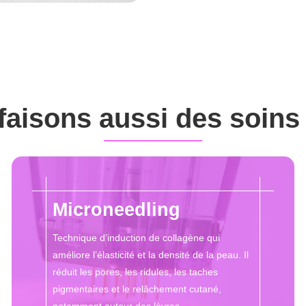
faisons aussi des soins 
Microneedling
Technique d’induction de collagène qui
améliore l’élasticité et la densité de la peau. Il
réduit les pores, les ridules, les taches
pigmentaires et le relâchement cutané,
notamment autour des lèvres