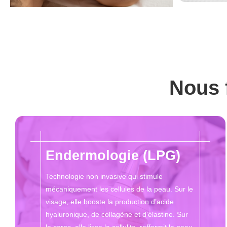
Nous 
Endermologie (LPG)
Technologie non invasive qui stimule
mécaniquement les cellules de la peau. Sur le
visage, elle booste la production d’acide
hyaluronique, de collagène et d’élastine. Sur
le corps, elle lisse la cellulite, raffermit la peau