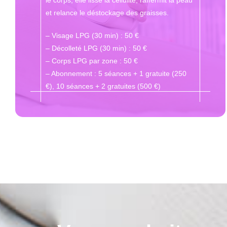
et relance le déstockage des graisses.
– Visage LPG (30 min) : 50 €
– Décolleté LPG (30 min) : 50 €
– Corps LPG par zone : 50 €
– Abonnement : 5 séances + 1 gratuite (250
€), 10 séances + 2 gratuites (500 €)