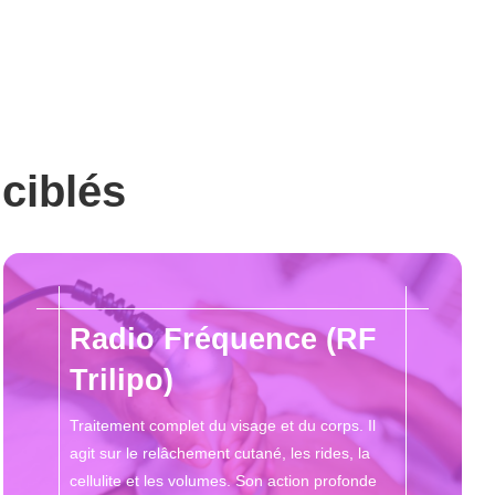
ciblés
Radio Fréquence (RF
Trilipo)
Traitement complet du visage et du corps. Il
agit sur le relâchement cutané, les rides, la
cellulite et les volumes. Son action profonde