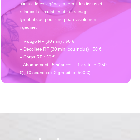
stimule le collagène, raffermit les tissus et
relance la circulation et le drainage
lymphatique pour une peau visiblement
rajeunie.
– Visage RF (30 min) : 50 €
– Décolleté RF (30 min, cou inclus) : 50 €
– Corps RF : 50 €
– Abonnement : 5 séances + 1 gratuite (250
€), 10 séances + 2 gratuites (500 €)