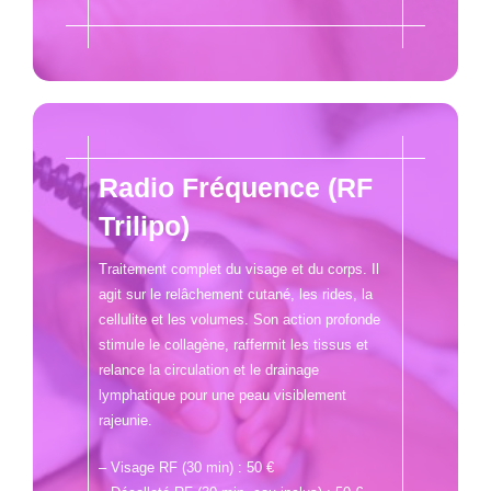
Radio Fréquence (RF
Trilipo)
Traitement complet du visage et du corps. Il
agit sur le relâchement cutané, les rides, la
cellulite et les volumes. Son action profonde
stimule le collagène, raffermit les tissus et
relance la circulation et le drainage
lymphatique pour une peau visiblement
rajeunie.
– Visage RF (30 min) : 50 €