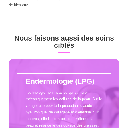
de bien-être.
Nous faisons aussi des soins
ciblés
Endermologie (LPG)
Technologie non invasive qui stimule
mécaniquement les cellules de la peau. Sur le
visage, elle booste la production d’acide
hyaluronique, de collagène et d’élastine. Sur
le corps, elle lisse la cellulite, raffermit la
peau et relance le déstockage des graisses.