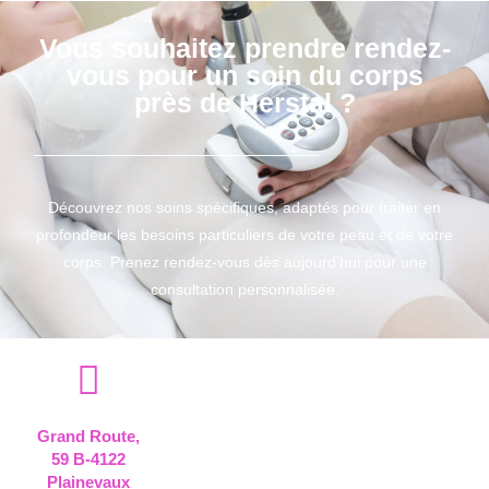
Vous souhaitez prendre rendez-
vous pour un soin du corps
près de Herstal ?
Découvrez nos soins spécifiques, adaptés pour traiter en
profondeur les besoins particuliers de votre peau et de votre
corps. Prenez rendez-vous dès aujourd’hui pour une
consultation personnalisée.
Grand Route,
59 B-4122
Plainevaux