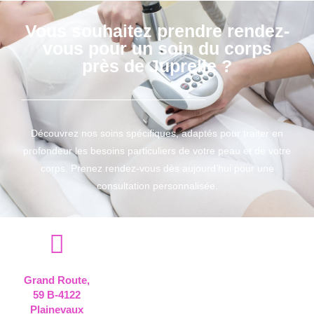
Vous souhaitez prendre rendez-
vous pour un soin du corps
près de Juprelle ?
Découvrez nos soins spécifiques, adaptés pour traiter en
profondeur les besoins particuliers de votre peau et de votre
corps. Prenez rendez-vous dès aujourd’hui pour une
consultation personnalisée.
Grand Route,
59 B-4122
Plainevaux