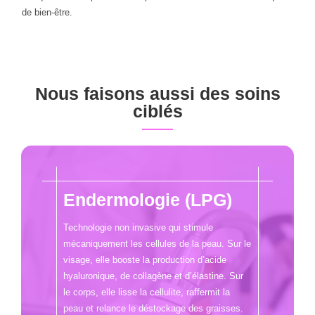
de bien-être.
Nous faisons aussi des soins
ciblés
Endermologie (LPG)
Technologie non invasive qui stimule
mécaniquement les cellules de la peau. Sur le
visage, elle booste la production d’acide
hyaluronique, de collagène et d’élastine. Sur
le corps, elle lisse la cellulite, raffermit la
peau et relance le déstockage des graisses.