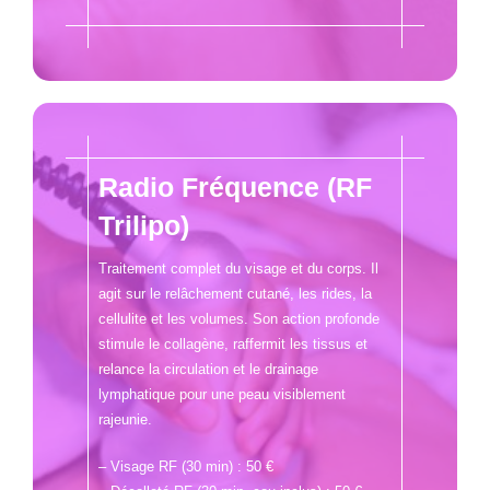
Radio Fréquence (RF
Trilipo)
Traitement complet du visage et du corps. Il
agit sur le relâchement cutané, les rides, la
cellulite et les volumes. Son action profonde
stimule le collagène, raffermit les tissus et
relance la circulation et le drainage
lymphatique pour une peau visiblement
rajeunie.
– Visage RF (30 min) : 50 €