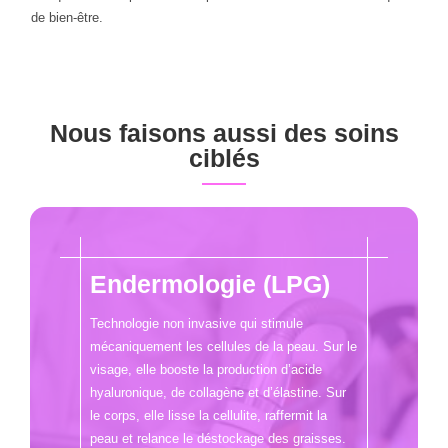
de bien-être.
Nous faisons aussi des soins
ciblés
Endermologie (LPG)
Technologie non invasive qui stimule
mécaniquement les cellules de la peau. Sur le
visage, elle booste la production d’acide
hyaluronique, de collagène et d’élastine. Sur
le corps, elle lisse la cellulite, raffermit la
peau et relance le déstockage des graisses.