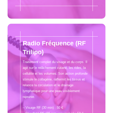
Radio Fréquence (RF
Trilipo)
Traitement complet du visage et du corps. Il
agit sur le relâchement cutané, les rides, la
cellulite et les volumes. Son action profonde
stimule le collagène, raffermit les tissus et
relance la circulation et le drainage
lymphatique pour une peau visiblement
rajeunie.
– Visage RF (30 min) : 50 €