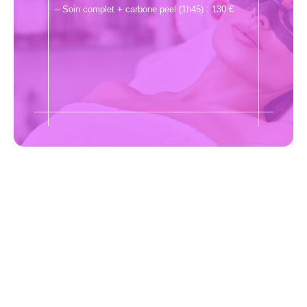
– Soin complet + carbone peel (1h45) : 130 €
"Ne jamais oublier de prendre
soin de soi"