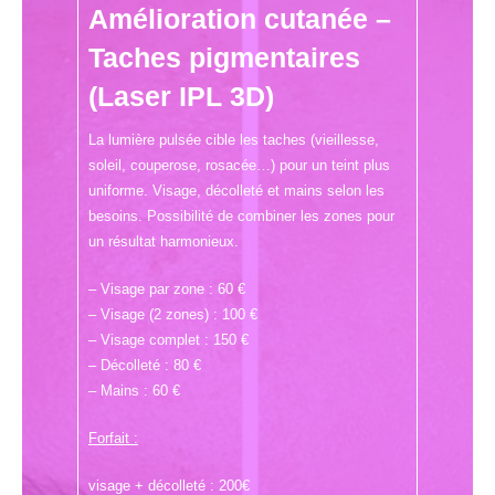
Amélioration cutanée –
Taches pigmentaires
(Laser IPL 3D)
La lumière pulsée cible les taches (vieillesse,
soleil, couperose, rosacée…) pour un teint plus
uniforme. Visage, décolleté et mains selon les
besoins. Possibilité de combiner les zones pour
un résultat harmonieux.
– Visage par zone : 60 €
– Visage (2 zones) : 100 €
– Visage complet : 150 €
– Décolleté : 80 €
– Mains : 60 €
Forfait :
visage + décolleté : 200€