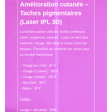
Amélioration cutanée –
Taches pigmentaires
(Laser IPL 3D)
La lumière pulsée cible les taches (vieillesse,
soleil, couperose, rosacée…) pour un teint plus
uniforme. Visage, décolleté et mains selon les
besoins. Possibilité de combiner les zones pour
un résultat harmonieux.
– Visage par zone : 60 €
– Visage (2 zones) : 100 €
– Visage complet : 150 €
– Décolleté : 80 €
– Mains : 60 €
Forfait :
visage + décolleté : 200€