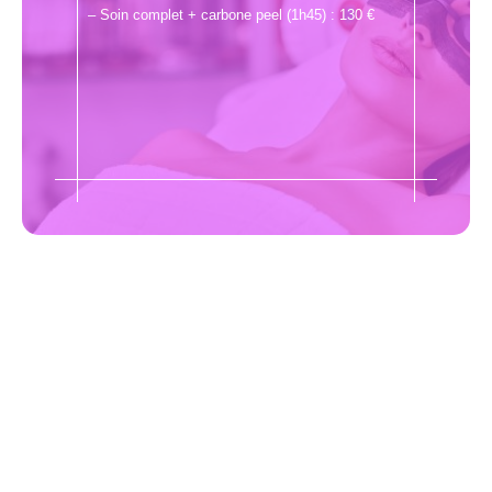
– Soin complet + carbone peel (1h45) : 130 €
"Ne jamais oublier de prendre
soin de soi"