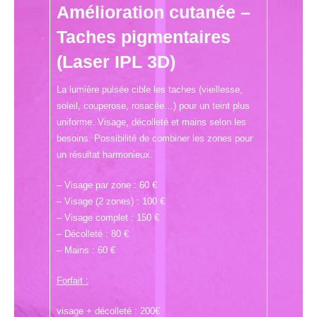
Amélioration cutanée –
Taches pigmentaires
(Laser IPL 3D)
La lumière pulsée cible les taches (vieillesse,
soleil, couperose, rosacée…) pour un teint plus
uniforme. Visage, décolleté et mains selon les
besoins. Possibilité de combiner les zones pour
un résultat harmonieux.
– Visage par zone : 60 €
– Visage (2 zones) : 100 €
– Visage complet : 150 €
– Décolleté : 80 €
– Mains : 60 €
Forfait :
visage + décolleté : 200€