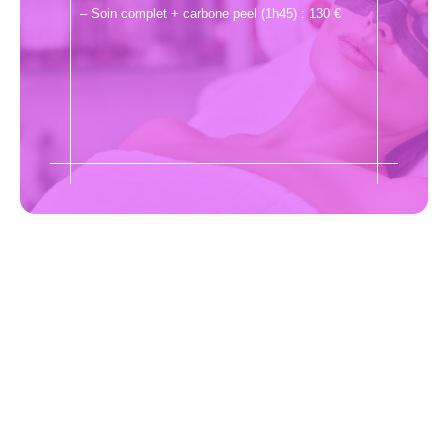
– Soin complet + carbone peel (1h45) : 130 €
"Ne jamais oublier de prendre
soin de soi"