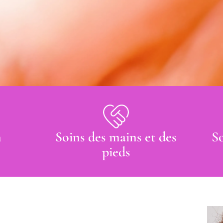
n
Soins des mains et des
So
pieds