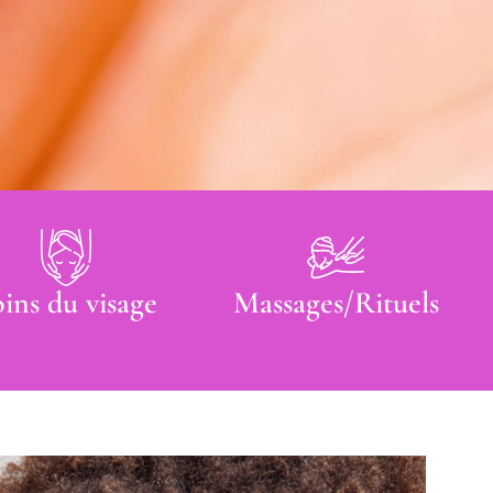
ins du visage
Massages/Rituels