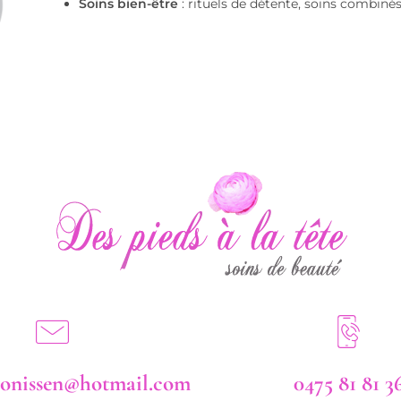
Soins bien-être
: rituels de détente, soins combin
gonissen@hotmail.com
0475 81 81 3