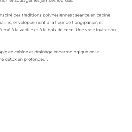
tion et soulager les jambes lourdes.
nspiré des traditions polynésiennes : séance en cabine
rins, enveloppement à la fleur de frangipanier, et
mé à la vanille et à la noix de coco. Une vraie invitation
érapie en cabine et drainage endermologique pour
 une détox en profondeur.