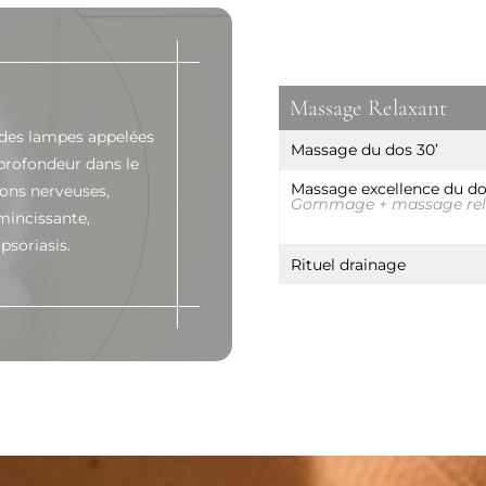
Massage Relaxant
a des lampes appelées
Massage du dos 30’
profondeur dans le
Massage excellence du do
ions nerveuses,
Gommage + massage rel
mincissante,
psoriasis.
Rituel drainage