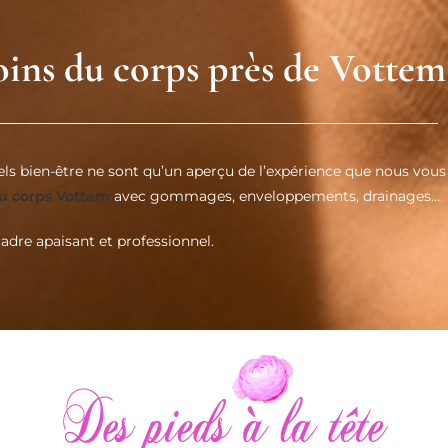
soins du corps près de Vottem
s bien-être ne sont qu’un aperçu de l’expérience que nous vous p
du corps Vottem
avec gommages, enveloppements, drainages…
cadre apaisant et professionnel.