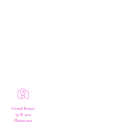
"Prendre soin de soi n'est pas égoïste, c'est
nécessaire"
Grand Route,
59 B-4122
Plainevaux