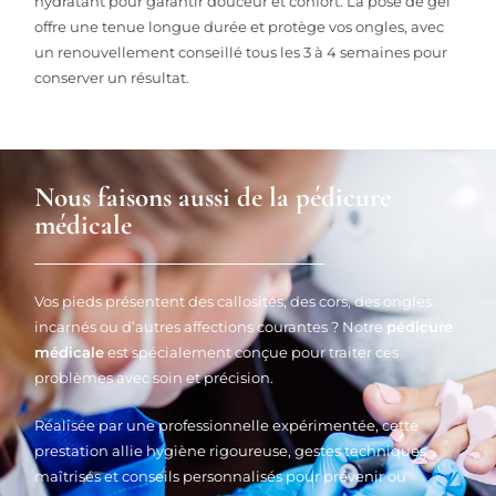
hydratant pour garantir douceur et confort. La pose de gel
offre une tenue longue durée et protège vos ongles, avec
un renouvellement conseillé tous les 3 à 4 semaines pour
conserver un résultat.
Nous faisons aussi de la pédicure
médicale
Vos pieds présentent des callosités, des cors, des ongles
incarnés ou d’autres affections courantes ? Notre
pédicure
médicale
est spécialement conçue pour traiter ces
problèmes avec soin et précision.
Réalisée par une professionnelle expérimentée, cette
prestation allie hygiène rigoureuse, gestes techniques
maîtrisés et conseils personnalisés pour prévenir ou