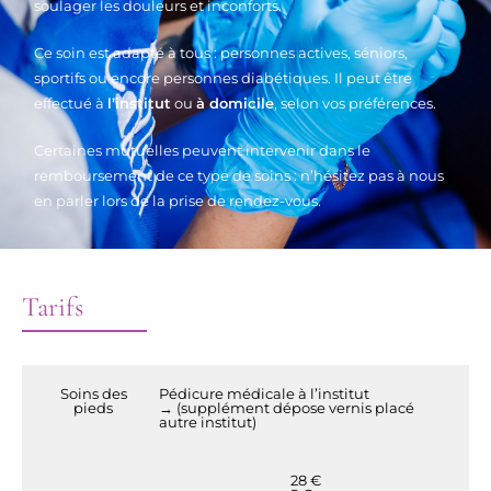
soulager les douleurs et inconforts.
Ce soin est adapté à tous : personnes actives, séniors,
sportifs ou encore personnes diabétiques. Il peut être
effectué à
l’institut
ou
à domicile
, selon vos préférences.
Certaines mutuelles peuvent intervenir dans le
remboursement de ce type de soins : n’hésitez pas à nous
en parler lors de la prise de rendez-vous.
Tarifs
Soins des
Pédicure médicale à l’institut
pieds
→ (supplément dépose vernis placé
autre institut)
28 €