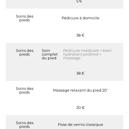
5 €
Soins des
Pédicure à domicile
pieds
38 €
Soins des
Soin
Pédicure médicale + bain
pieds
complet
hydratant profond +
du pied
massage
38 €
Soins des
Massage relaxant du pied 20’
pieds
20 €
Soins des
Pose de vernis classique
pieds