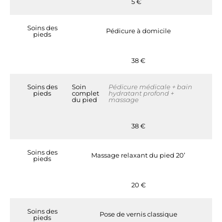
5 €
Soins des
Pédicure à domicile
pieds
38 €
Soins des
Soin
Pédicure médicale + bain
pieds
complet
hydratant profond +
du pied
massage
38 €
Soins des
Massage relaxant du pied 20’
pieds
20 €
Soins des
Pose de vernis classique
pieds