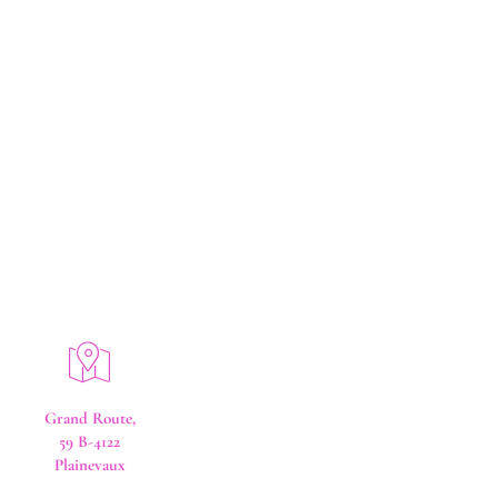
"Prendre soin de soi n'est pas égoïste, c'est
nécessaire"
Grand Route,
59 B-4122
Plainevaux