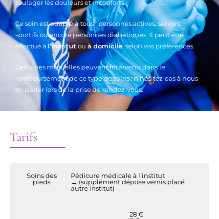
soulager les douleurs et inconforts.
Ce soin est adapté à tous : personnes actives, séniors,
sportifs ou encore personnes diabétiques. Il peut être
effectué à
l’institut
ou
à domicile
, selon vos préférences.
Certaines mutuelles peuvent intervenir dans le
remboursement de ce type de soins : n’hésitez pas à nous
en parler lors de la prise de rendez-vous.
Tarifs
Soins des
Pédicure médicale à l’institut
pieds
→ (supplément dépose vernis placé
autre institut)
28 €