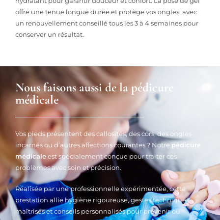
hydratant pour garantir douceur et confort. La pose de gel
offre une tenue longue durée et protège vos ongles, avec
un renouvellement conseillé tous les 3 à 4 semaines pour
conserver un résultat.
Nous faisons aussi de la pédicure
médicale
Vos pieds présentent des callosités, des cors, des ongles
incarnés ou d’autres affections courantes ? Notre
pédicure
médicale
est spécialement conçue pour traiter ces
problèmes avec soin et précision.
Réalisée par une professionnelle expérimentée, cette
prestation allie hygiène rigoureuse, gestes techniques
maîtrisés et conseils personnalisés pour prévenir ou