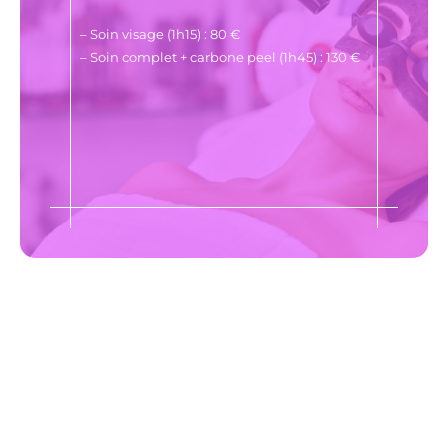
– Soin visage (1h15) : 80 €
– Soin complet + carbone peel (1h45) : 130 €
"Ne jamais oublier de prendre soin de soi"