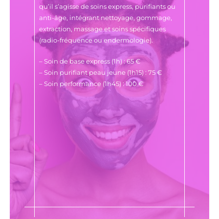
qu’il s’agisse de soins express, purifiants ou
anti-âge, intégrant nettoyage, gommage,
extraction, massage et soins spécifiques
(radio-fréquence ou endermologie).
– Soin de base express (1h) : 65 €
– Soin purifiant peau jeune (1h15) : 75 €
– Soin performance (1h45) : 100 €