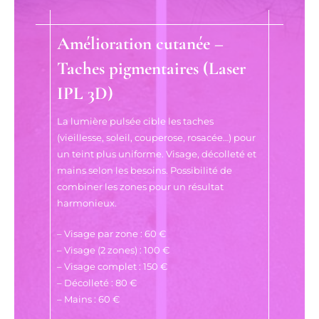
Amélioration cutanée –
Taches pigmentaires (Laser
IPL 3D)
La lumière pulsée cible les taches
(vieillesse, soleil, couperose, rosacée…) pour
un teint plus uniforme. Visage, décolleté et
mains selon les besoins. Possibilité de
combiner les zones pour un résultat
harmonieux.
– Visage par zone : 60 €
– Visage (2 zones) : 100 €
– Visage complet : 150 €
– Décolleté : 80 €
– Mains : 60 €