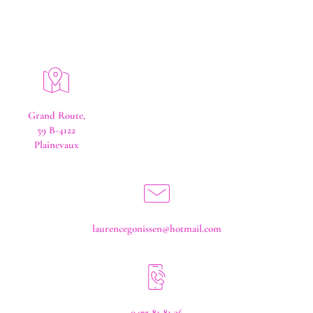
Grand Route,
59 B-4122
Plainevaux
laurencegonissen@hotmail.com
0475 81 81 36