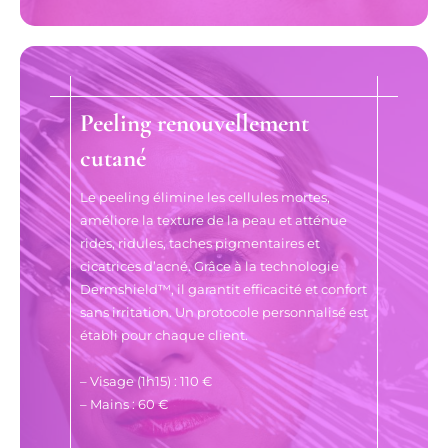
Peeling renouvellement
cutané
Le peeling élimine les cellules mortes,
améliore la texture de la peau et atténue
rides, ridules, taches pigmentaires et
cicatrices d’acné. Grâce à la technologie
Dermshield™, il garantit efficacité et confort
sans irritation. Un protocole personnalisé est
établi pour chaque client.
– Visage (1h15) : 110 €
– Mains : 60 €