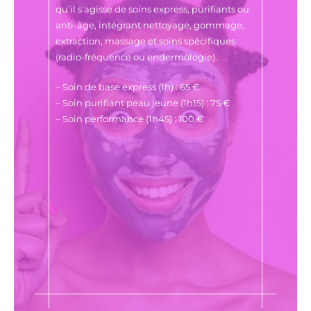
qu’il s’agisse de soins express, purifiants ou
anti-âge, intégrant nettoyage, gommage,
extraction, massage et soins spécifiques
(radio-fréquence ou endermologie).
– Soin de base express (1h) : 65 €
– Soin purifiant peau jeune (1h15) : 75 €
– Soin performance (1h45) : 100 €