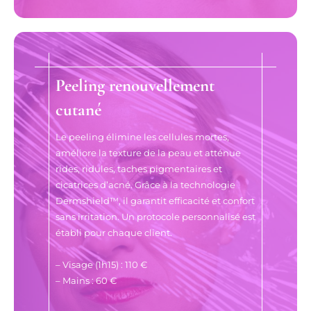
Peeling renouvellement
cutané
Le peeling élimine les cellules mortes,
améliore la texture de la peau et atténue
rides, ridules, taches pigmentaires et
cicatrices d’acné. Grâce à la technologie
Dermshield™, il garantit efficacité et confort
sans irritation. Un protocole personnalisé est
établi pour chaque client.
– Visage (1h15) : 110 €
– Mains : 60 €