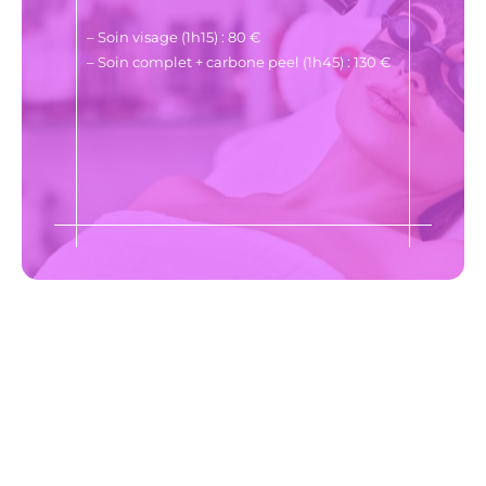
– Soin visage (1h15) : 80 €
– Soin complet + carbone peel (1h45) : 130 €
"Ne jamais oublier de prendre soin de soi"