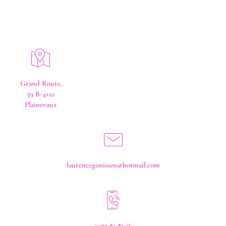
Grand Route,
59 B-4122
Plainevaux
laurencegonissen@hotmail.com
0475 81 81 36