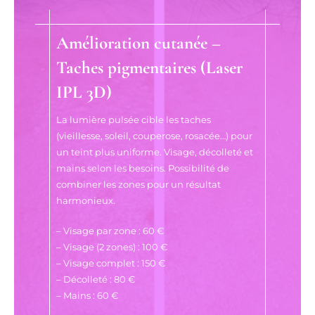
Amélioration cutanée –
Taches pigmentaires (Laser
IPL 3D)
La lumière pulsée cible les taches
(vieillesse, soleil, couperose, rosacée…) pour
un teint plus uniforme. Visage, décolleté et
mains selon les besoins. Possibilité de
combiner les zones pour un résultat
harmonieux.
– Visage par zone : 60 €
– Visage (2 zones) : 100 €
– Visage complet : 150 €
– Décolleté : 80 €
– Mains : 60 €