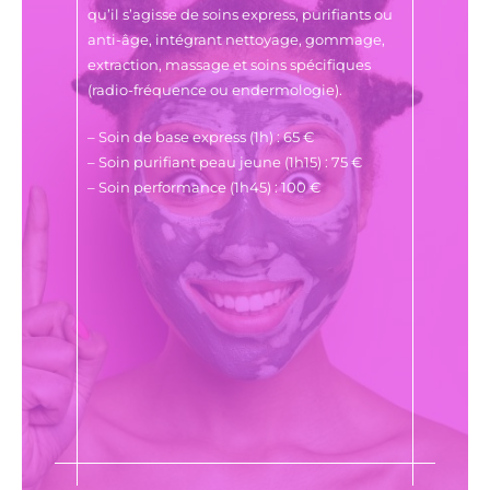
qu’il s’agisse de soins express, purifiants ou
anti-âge, intégrant nettoyage, gommage,
extraction, massage et soins spécifiques
(radio-fréquence ou endermologie).
– Soin de base express (1h) : 65 €
– Soin purifiant peau jeune (1h15) : 75 €
– Soin performance (1h45) : 100 €