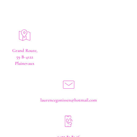
Grand Route,
59 B-4122
Plainevaux
laurencegonissen@hotmail.com
0475 81 81 36