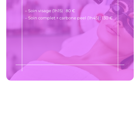
– Soin visage (1h15) : 80 €
– Soin complet + carbone peel (1h45) : 130 €
"Ne jamais oublier de prendre soin de soi"