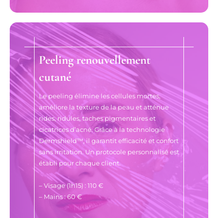
Peeling renouvellement
cutané
Le peeling élimine les cellules mortes,
améliore la texture de la peau et atténue
rides, ridules, taches pigmentaires et
cicatrices d’acné. Grâce à la technologie
Dermshield™, il garantit efficacité et confort
sans irritation. Un protocole personnalisé est
établi pour chaque client.
– Visage (1h15) : 110 €
– Mains : 60 €