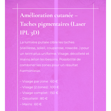
Amélioration cutanée –
Taches pigmentaires (Laser
IPL 3D)
La lumière pulsée cible les taches
(vieillesse, soleil, couperose, rosacée…) pour
un teint plus uniforme. Visage, décolleté et
mains selon les besoins. Possibilité de
combiner les zones pour un résultat
harmonieux.
– Visage par zone : 60 €
– Visage (2 zones) : 100 €
– Visage complet : 150 €
– Décolleté : 80 €
– Mains : 60 €