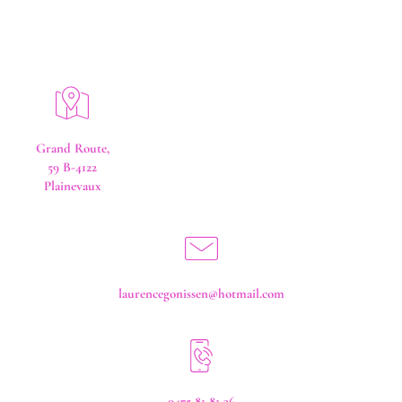
Grand Route,
59 B-4122
Plainevaux
laurencegonissen@hotmail.com
0475 81 81 36