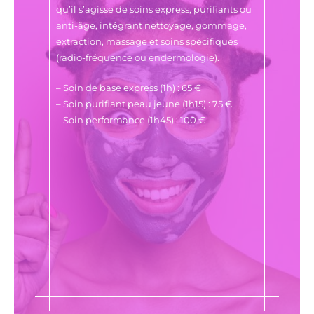
qu’il s’agisse de soins express, purifiants ou
anti-âge, intégrant nettoyage, gommage,
extraction, massage et soins spécifiques
(radio-fréquence ou endermologie).
– Soin de base express (1h) : 65 €
– Soin purifiant peau jeune (1h15) : 75 €
– Soin performance (1h45) : 100 €