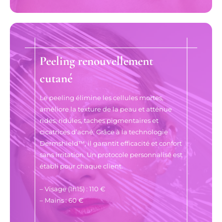
Peeling renouvellement
cutané
Le peeling élimine les cellules mortes,
améliore la texture de la peau et atténue
rides, ridules, taches pigmentaires et
cicatrices d’acné. Grâce à la technologie
Dermshield™, il garantit efficacité et confort
sans irritation. Un protocole personnalisé est
établi pour chaque client.
– Visage (1h15) : 110 €
– Mains : 60 €