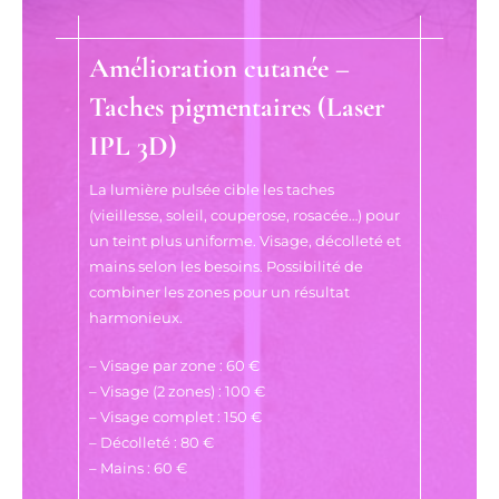
Amélioration cutanée –
Taches pigmentaires (Laser
IPL 3D)
La lumière pulsée cible les taches
(vieillesse, soleil, couperose, rosacée…) pour
un teint plus uniforme. Visage, décolleté et
mains selon les besoins. Possibilité de
combiner les zones pour un résultat
harmonieux.
– Visage par zone : 60 €
– Visage (2 zones) : 100 €
– Visage complet : 150 €
– Décolleté : 80 €
– Mains : 60 €