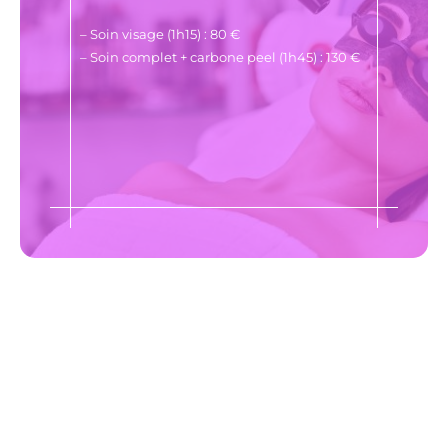
– Soin visage (1h15) : 80 €
– Soin complet + carbone peel (1h45) : 130 €
"Ne jamais oublier de prendre soin de soi"